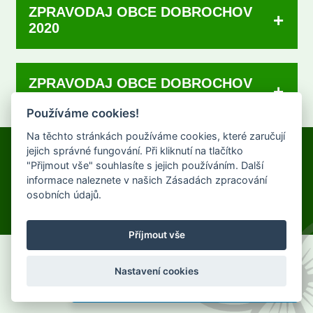
ZPRAVODAJ OBCE DOBROCHOV
2020
Články Dobrochovského zpravodaje
ZPRAVODAJ OBCE DOBROCHOV
Dobrochovský zpravodaj 2/2020
2021
Dobrochovský zpravodaj 1/2020
Používáme cookies!
Články Dobrochovského zpravodaje
Na těchto stránkách používáme cookies, které zaručují
Obecní úřad, Dobrochov 43
jejich správné fungování. Při kliknutí na tlačítko
Dobrochovský zpravodaj 4/202
1
Dobrochovský zpravodaj 3/202
1
"Přijmout vše" souhlasíte s jejich používáním. Další
798 07 Brodek u Prostějova
informace naleznete v našich Zásadách zpracování
Telefon:
725 136 513
osobních údajů.
E-mail:
ou@dobrochov.cz
Příjmout vše
Nastavení cookies
Novinky z úřadu přímo do vašeho telefonu